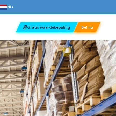
NL
▾
Gratis waardebepaling
Bel nu