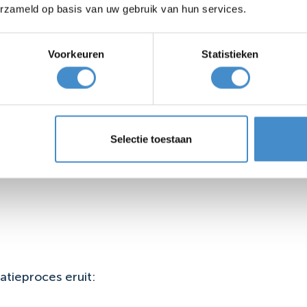
erzameld op basis van uw gebruik van hun services.
nctie
Voorkeuren
Statistieken
elen
iebedrijf met korte lijnen
jdse klik
Selectie toestaan
n jaar. Bevalt het van beide kanten? Dan zetten we d
tatieproces eruit: