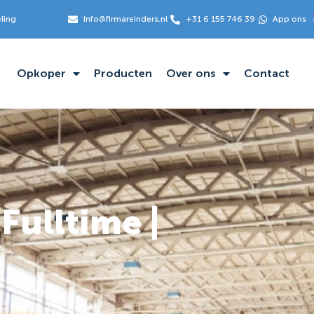
eling
Info@firmareinders.nl
+31 6 155 746 39
App ons
Opkoper
Producten
Over ons
Contact
 Fulltime |