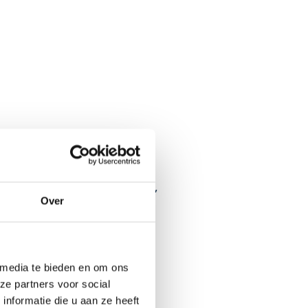
k ervaring met fotografie,
Over
t, we werken je graag in.
 media te bieden en om ons
ze partners voor social
nformatie die u aan ze heeft