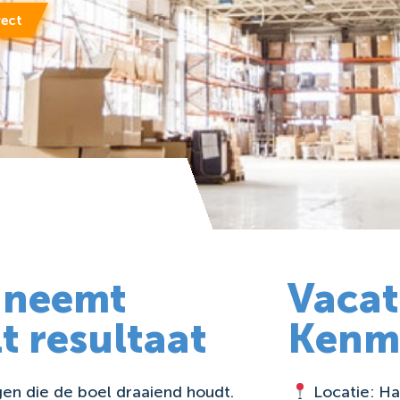
rect
, neemt
Vacat
t resultaat
Kenm
gen die de boel draaiend houdt.
Locatie: H