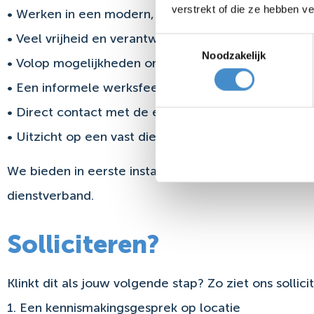
verstrekt of die ze hebben v
• Werken in een modern, nieuw bedrijfspand
• Veel vrijheid en verantwoordelijkheid binnen je fu
Toestemmingsselectie
Noodzakelijk
• Volop mogelijkheden om jezelf verder te ontwikk
• Een informele werksfeer binnen een groeiend famil
• Direct contact met de eigenaren
• Uitzicht op een vast dienstverband bij een wederzi
We bieden in eerste instantie een contract voor éé
dienstverband.
Solliciteren?​
Klinkt dit als jouw volgende stap? Zo ziet ons sollici
1. Een kennismakingsgesprek op locatie