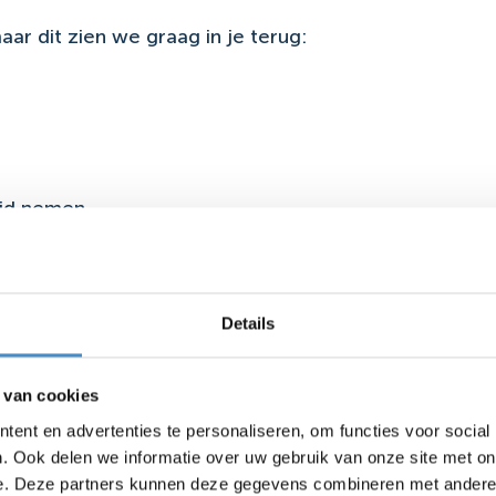
aar dit zien we graag in je terug:
eid nemen
kelijk
Marktplaats of andere online verkoopplatformen. Oo
Details
ooi meegenomen. Geen zorgen als je dit nog niet heb
 van cookies
ent en advertenties te personaliseren, om functies voor social
. Ook delen we informatie over uw gebruik van onze site met on
 ervaring en opleiding
e. Deze partners kunnen deze gegevens combineren met andere i