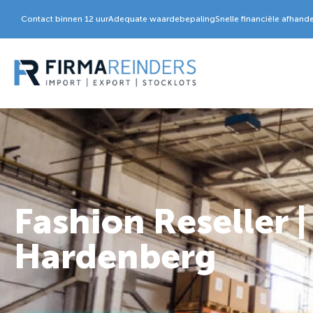
Contact binnen 12 uur
Adequate waardebepaling
Snelle financiële afhand
Fashion Reseller |
Hardenberg