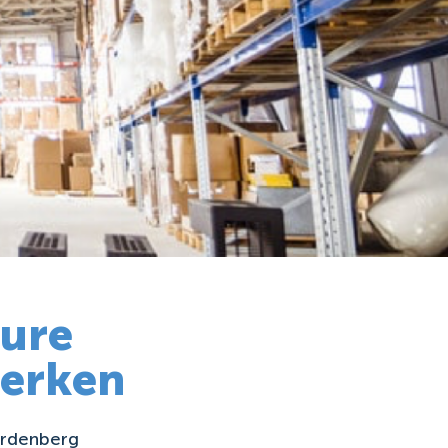
ure
erken
ardenberg