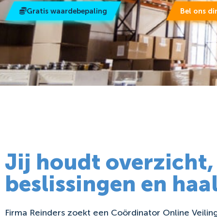
Gratis waardebepaling
Bel ons di
Jij houdt overzicht
beslissingen en haal
Firma Reinders zoekt een Coördinator Online Veilin