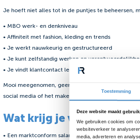
Je hoeft niet alles tot in de puntjes te beheersen, m
• MBO werk- en denkniveau
• Affiniteit met fashion, kleding en trends
• Je werkt nauwkeurig en gestructureerd
• Je kunt zelfstandig werken en verantwoordelijkh
• Je vindt klantcontact leuk en communiceert gemak
Mooi meegenomen, geen must: ervaring met Vinted, 
Toestemming
social media of het maken van productcontent is m
Deze website maakt gebruik
Wat krijg je van ons?
We gebruiken cookies om cont
websiteverkeer te analyseren
• Een marktconform salaris, afhankelijk van leeftijd,
media, adverteren en analys