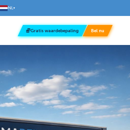
NL
▾
Gratis waardebepaling
Bel nu