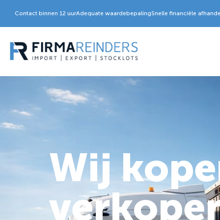
Contact binnen 12 uur
Adequate waardebepaling
Snelle financiële afhand
Wij kope
verkope