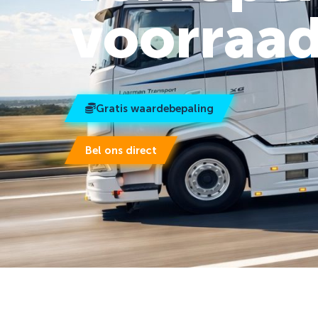
voorraa
Gratis waardebepaling
Bel ons direct