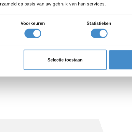
erzameld op basis van uw gebruik van hun services.
+31 6 316 736 65
Voorkeuren
Statistieken
marnix@firmareinders.nl
Selectie toestaan