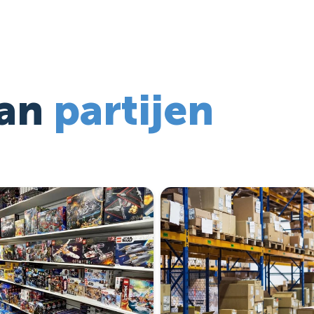
van
partijen