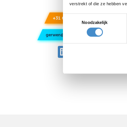
verstrekt of die ze hebben v
Toestemmingsselectie
+31 6 155 746 39
Noodzakelijk
gerwen@firmareinders.nl