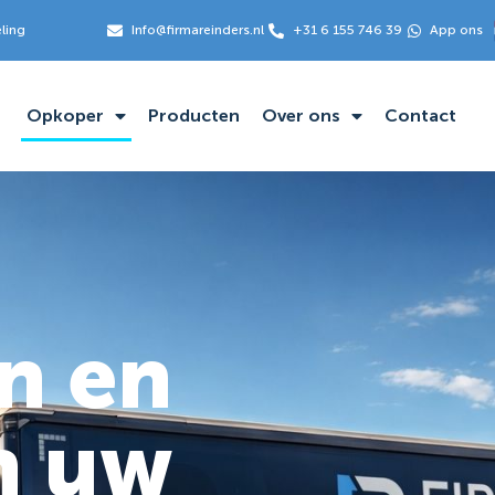
eling
Info@firmareinders.nl
+31 6 155 746 39
App ons
Opkoper
Producten
Over ons
Contact
n en
n uw