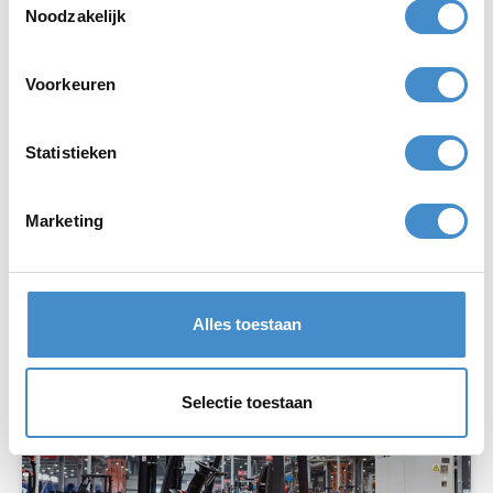
Gereedschap
Noodzakelijk
Van hamers tot boormachines en van zagen tot
Voorkeuren
schroevendraaiers. Beschikt u over partijen
gereedschap waar u vanaf moet? Neem dan
Statistieken
contact op en ontvang binnen één dag een
voorstel.
Marketing
Bekijk pagina
Alles toestaan
Selectie toestaan