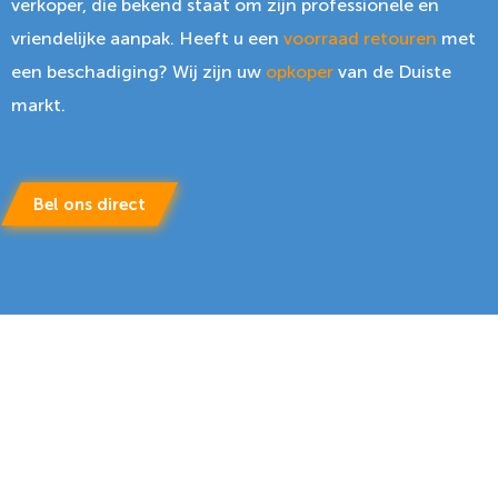
verkoper, die bekend staat om zijn professionele en
vriendelijke aanpak. Heeft u een
voorraad
retouren
met
een beschadiging? Wij zijn uw
opkoper
van de Duiste
markt.
Bel ons direct