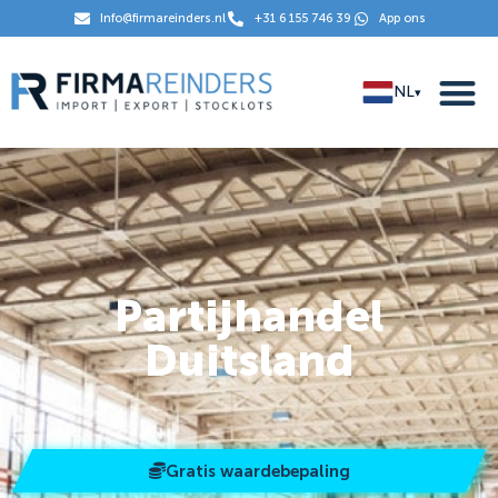
Info@firmareinders.nl
+31 6 155 746 39
App ons
NL
▾
Partijhandel
Duitsland
Gratis waardebepaling