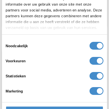
informatie over uw gebruik van onze site met onze
Heeft u overbodige interne
transportmiddelen
?
partners voor social media, adverteren en analyse. Deze
Neem contact met ons op.
partners kunnen deze gegevens combineren met andere
informatie die u aan ze heeft verstrekt of die ze hebben
verzameld op basis van uw gebruik van hun services.
Contact opnemen
Toestemmingsselectie
Noodzakelijk
Voorkeuren
Statistieken
Marketing