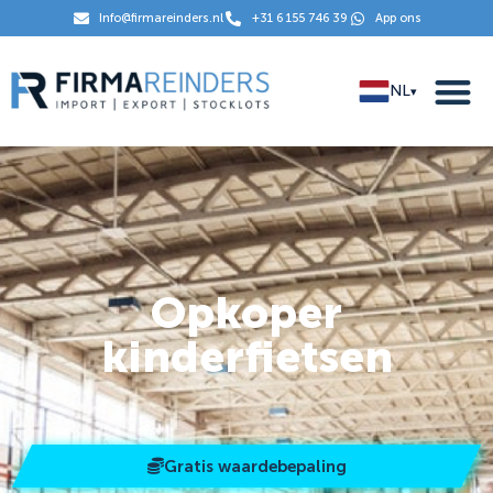
Info@firmareinders.nl
+31 6 155 746 39
App ons
NL
▾
Opkoper
kinderfietsen
Gratis waardebepaling