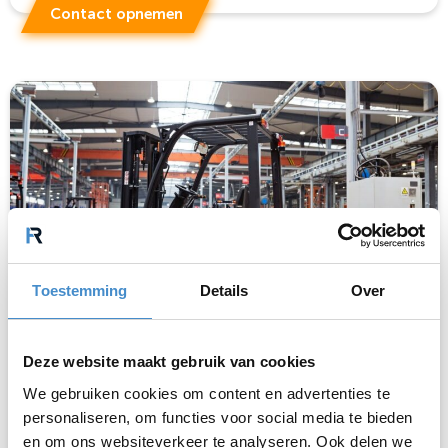
Contact opnemen
Toestemming
Details
Over
Interne transportmiddelen
Deze website maakt gebruik van cookies
We gebruiken cookies om content en advertenties te
Wij kopen ongebruikte interne
transportmiddelen
personaliseren, om functies voor social media te bieden
zoals heftrucks, palletwagens en orderpickers.
en om ons websiteverkeer te analyseren. Ook delen we