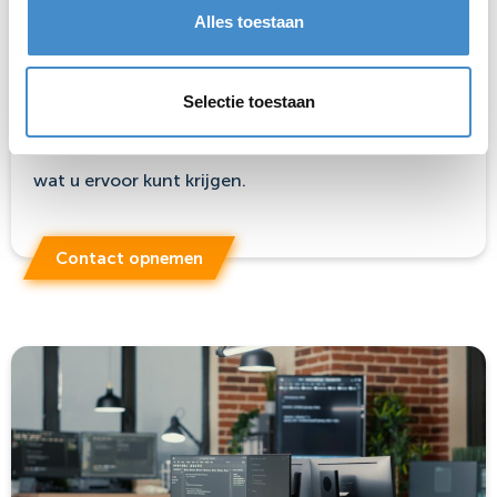
Alles toestaan
Winkelvoorraad
Heeft u een overschot aan
voorraad
van vorig
Selectie toestaan
seizoen,
retouren
of andere overtollige producten?
Stuur ons snel een bericht. Binnen 12 uur weet u
wat u ervoor kunt krijgen.
Contact opnemen