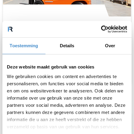
Interne transportmiddelen
Wij kopen ongebruikte interne
transportmiddelen
Toestemming
Details
Over
zoals heftrucks, palletwagens en orderpickers.
Heeft u overbodige interne
transportmiddelen
?
Neem contact met ons op.
Deze website maakt gebruik van cookies
We gebruiken cookies om content en advertenties te
personaliseren, om functies voor social media te bieden
Contact opnemen
en om ons websiteverkeer te analyseren. Ook delen we
informatie over uw gebruik van onze site met onze
partners voor social media, adverteren en analyse. Deze
partners kunnen deze gegevens combineren met andere
informatie die u aan ze heeft verstrekt of die ze hebben
verzameld op basis van uw gebruik van hun services.