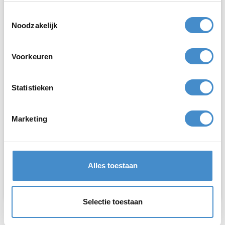
Toestemmingsselectie
Noodzakelijk
Voorkeuren
Statistieken
Winkelvoorraad
Marketing
Heeft u een overschot aan
voorraad
van vorig
seizoen,
retouren
of andere overtollige producten?
Stuur ons snel een bericht. Binnen 12 uur weet u
Alles toestaan
wat u ervoor kunt krijgen.
Selectie toestaan
Contact opnemen