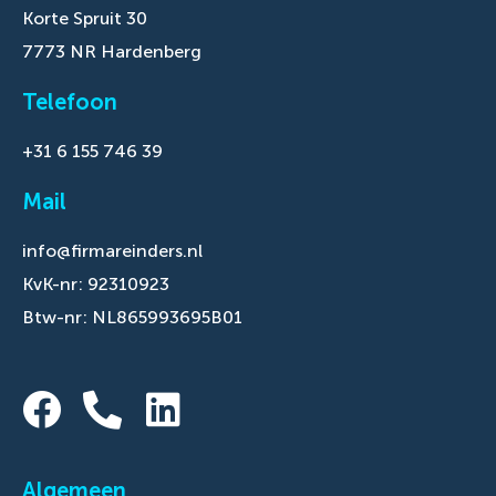
Korte Spruit 30
7773 NR Hardenberg
Telefoon
+31 6 155 746 39
Mail
info@firmareinders.nl
KvK-nr: 92310923
Btw-nr: NL865993695B01
Algemeen