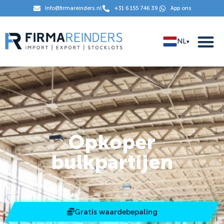
Info@firmareinders.nl
+31 6 155 746 39
App ons
NL
▾
Opkoper
bulkpartijen
Gratis waardebepaling