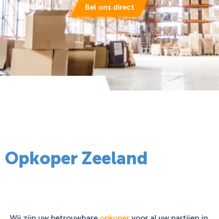
Bel ons direct
Opkoper Zeeland
Wij zijn uw betrouwbare
opkoper
voor al uw partijen in