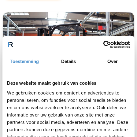
Toestemming
Details
Over
Deze website maakt gebruik van cookies
We gebruiken cookies om content en advertenties te
Interne transportmiddelen
personaliseren, om functies voor social media te bieden
en om ons websiteverkeer te analyseren. Ook delen we
Wij kopen ongebruikte interne
transportmiddelen
informatie over uw gebruik van onze site met onze
zoals heftrucks, palletwagens en orderpickers.
partners voor social media, adverteren en analyse. Deze
partners kunnen deze gegevens combineren met andere
Heeft u overbodige interne
transportmiddelen
?
informatie die u aan ze heeft verstrekt of die ze hebben