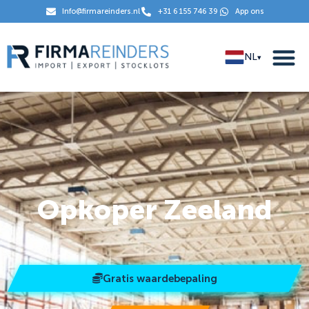
Info@firmareinders.nl
+31 6 155 746 39
App ons
NL
▾
Opkoper Zeeland
Gratis waardebepaling