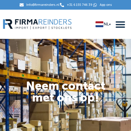
Info@firmareinders.nl
+31 6 155 746 39
App ons
NL
▾
Neem contact
met ons op!